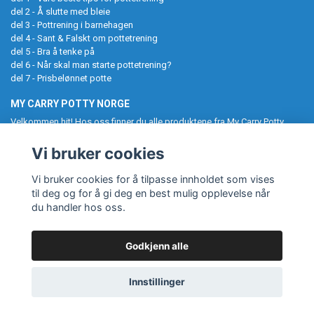
del 2 - Å slutte med bleie
del 3 - Pottrening i barnehagen
del 4 - Sant & Falskt om pottetrening
del 5 - Bra å tenke på
del 6 - Når skal man starte pottetrening?
del 7 - Prisbelønnet potte
MY CARRY POTTY NORGE
Velkommen hit! Hos oss finner du alle produktene fra My Carry Potty
samlet på ett sted. Potter, pottetreningsbukser, toalettseter,
baderomskrakker og UV-drakter til barn. Følg oss gjerne på Instagram,
Vi bruker cookies
og tagg oss i ditt kjøp. My Carry Potty gjør pottetreningen enklere og
morsommere!
Vi bruker cookies for å tilpasse innholdet som vises
til deg og for å gi deg en best mulig opplevelse når
du handler hos oss.
Godkjenn alle
© Copyright My Carry Potty Norge
Innstillinger
Powered by Quickbutik