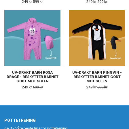
249 kr
599 kr
249 kr
599 kr
UV-DRAKT BARN ROSA
UV-DRAKT BARN PINGVIN -
DRAGE - BESKYTTER BARNET
BESKYTTER BARNET GODT
GODT MOT SOLEN
MOT SOLEN
249 kr
599 kr
249 kr
599 kr
POTTETRENING
del 1 - Våre beste tips for potte­trening