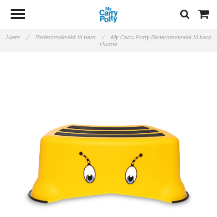
Hjem
/
Baderomskrakk til barn
/
My Carry Potty Baderomskrakk til barn
Humle