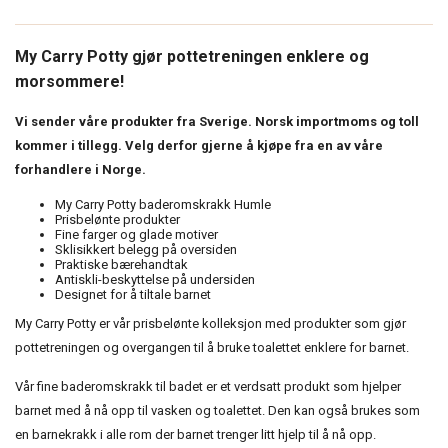
My Carry Potty gjør pottetreningen enklere og
morsommere!
Vi sender våre produkter fra Sverige. Norsk importmoms og toll
kommer i tillegg. Velg derfor gjerne å kjøpe fra en av våre
forhandlere i Norge.
My Carry Potty baderomskrakk Humle
Prisbelønte produkter
Fine farger og glade motiver
Sklisikkert belegg på oversiden
Praktiske bærehandtak
Antiskli-beskyttelse på undersiden
Designet for å tiltale barnet
My Carry Potty er vår prisbelønte kolleksjon med produkter som gjør
pottetreningen og overgangen til å bruke toalettet enklere for barnet.
Vår fine baderomskrakk til badet er et verdsatt produkt som hjelper
barnet med å nå opp til vasken og toalettet. Den kan også brukes som
en barnekrakk i alle rom der barnet trenger litt hjelp til å nå opp.