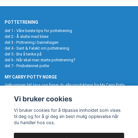
POTTETRENING
del 1 - Våre beste tips for potte­trening
del 2 - Å slutte med bleie
del 3 - Pottrening i barnehagen
del 4 - Sant & Falskt om pottetrening
del 5 - Bra å tenke på
del 6 - Når skal man starte pottetrening?
del 7 - Prisbelønnet potte
MY CARRY POTTY NORGE
Velkommen hit! Hos oss finner du alle produktene fra My Carry Potty
samlet på ett sted. Potter, pottetreningsbukser, toalettseter,
baderomskrakker og UV-drakter til barn. Følg oss gjerne på Instagram,
Vi bruker cookies
og tagg oss i ditt kjøp. My Carry Potty gjør pottetreningen enklere og
morsommere!
Vi bruker cookies for å tilpasse innholdet som vises
til deg og for å gi deg en best mulig opplevelse når
du handler hos oss.