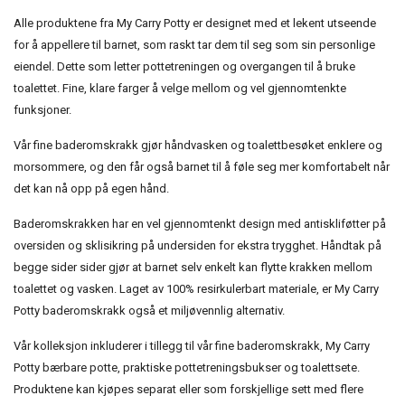
Alle produktene fra My Carry Potty er designet med et lekent utseende
for å appellere til barnet, som raskt tar dem til seg som sin personlige
eiendel. Dette som letter pottetreningen og overgangen til å bruke
toalettet. Fine, klare farger å velge mellom og vel gjennomtenkte
funksjoner.
Vår fine baderomskrakk gjør håndvasken og toalettbesøket enklere og
morsommere, og den får også barnet til å føle seg mer komfortabelt når
det kan nå opp på egen hånd.
Baderomskrakken har en vel gjennomtenkt design med antiskliføtter på
oversiden og sklisikring på undersiden for ekstra trygghet. Håndtak på
begge sider sider gjør at barnet selv enkelt kan flytte krakken mellom
toalettet og vasken. Laget av 100% resirkulerbart materiale, er My Carry
Potty baderomskrakk også et miljøvennlig alternativ.
Vår kolleksjon inkluderer i tillegg til vår fine baderomskrakk, My Carry
Potty bærbare potte, praktiske pottetreningsbukser og toalettsete.
Produktene kan kjøpes separat eller som forskjellige sett med flere