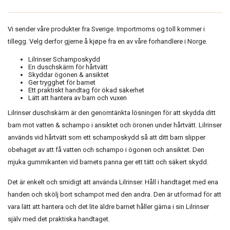
Vi sender våre produkter fra Sverige. Importmoms og toll kommer i
tillegg. Velg derfor gjerne å kjøpe fra en av våre forhandlere i Norge.
Lilrinser Schamposkydd
En duschskärm för hårtvätt
Skyddar ögonen & ansiktet
Ger trygghet för barnet
Ett praktiskt handtag för ökad säkerhet
Lätt att hantera av barn och vuxen
Lilrinser duschskärm är den genomtänkta lösningen för att skydda ditt
barn mot vatten & schampo i ansiktet och öronen under hårtvätt. Lilrinser
används vid hårtvätt som ett schamposkydd så att ditt barn slipper
obehaget av att få vatten och schampo i ögonen och ansiktet. Den
mjuka gummikanten vid barnets panna ger ett tätt och säkert skydd.
Det är enkelt och smidigt att använda Lilrinser. Håll i handtaget med ena
handen och skölj bort schampot med den andra. Den är utformad för att
vara lätt att hantera och det lite äldre barnet håller gärna i sin Lilrinser
själv med det praktiska handtaget.