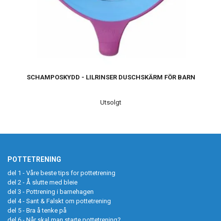
SCHAMPOSKYDD - LILRINSER DUSCHSKÄRM FÖR BARN
Utsolgt
POTTETRENING
del 1 - Våre beste tips for potte­trening
del 2 - Å slutte med bleie
del 3 - Pottrening i barnehagen
del 4 - Sant & Falskt om pottetrening
del 5 - Bra å tenke på
del 6 - Når skal man starte pottetrening?