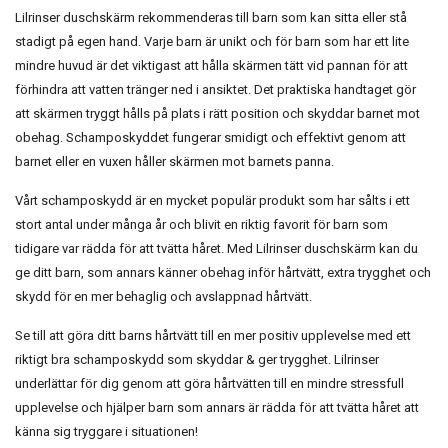
Lilrinser duschskärm rekommenderas till barn som kan sitta eller stå
stadigt på egen hand. Varje barn är unikt och för barn som har ett lite
mindre huvud är det viktigast att hålla skärmen tätt vid pannan för att
förhindra att vatten tränger ned i ansiktet. Det praktiska handtaget gör
att skärmen tryggt hålls på plats i rätt position och skyddar barnet mot
obehag. Schamposkyddet fungerar smidigt och effektivt genom att
barnet eller en vuxen håller skärmen mot barnets panna.
Vårt schamposkydd är en mycket populär produkt som har sålts i ett
stort antal under många år och blivit en riktig favorit för barn som
tidigare var rädda för att tvätta håret. Med Lilrinser duschskärm kan du
ge ditt barn, som annars känner obehag inför hårtvätt, extra trygghet och
skydd för en mer behaglig och avslappnad hårtvätt.
Se till att göra ditt barns hårtvätt till en mer positiv upplevelse med ett
riktigt bra schamposkydd som skyddar & ger trygghet. Lilrinser
underlättar för dig genom att göra hårtvätten till en mindre stressfull
upplevelse och hjälper barn som annars är rädda för att tvätta håret att
känna sig tryggare i situationen!