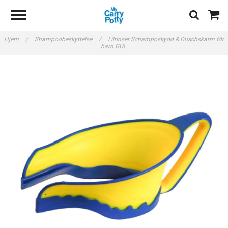
Hjem
/
Shampoobeskyttelse
/
Lilrinser Schamposkydd & Duschskärm för
barn GUL