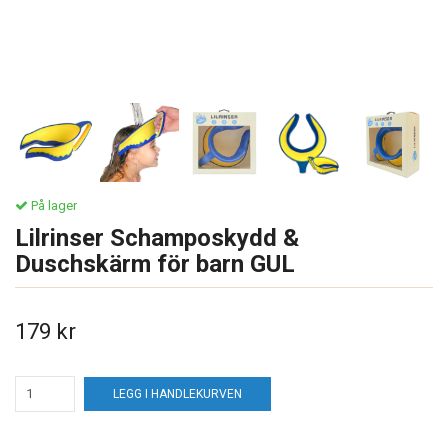
På lager
Lilrinser Schamposkydd &
Duschskärm för barn GUL
179 kr
LEGG I HANDLEKURVEN