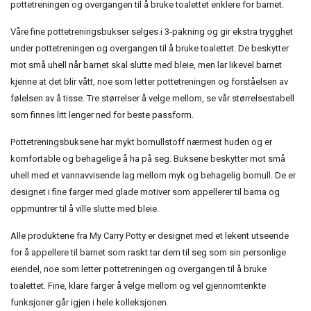
pottetreningen og overgangen til å bruke toalettet enklere for barnet.
Våre fine pottetreningsbukser selges i 3-pakning og gir ekstra trygghet
under pottetreningen og overgangen til å bruke toalettet. De beskytter
mot små uhell når barnet skal slutte med bleie, men lar likevel barnet
kjenne at det blir vått, noe som letter pottetreningen og forståelsen av
følelsen av å tisse. Tre størrelser å velge mellom, se vår størrelsestabell
som finnes litt lenger ned for beste passform.
Pottetreningsbuksene har mykt bomullstoff nærmest huden og er
komfortable og behagelige å ha på seg. Buksene beskytter mot små
uhell med et vannavvisende lag mellom myk og behagelig bomull. De er
designet i fine farger med glade motiver som appellerer til barna og
oppmuntrer til å ville slutte med bleie.
Alle produktene fra My Carry Potty er designet med et lekent utseende
for å appellere til barnet som raskt tar dem til seg som sin personlige
eiendel, noe som letter pottetreningen og overgangen til å bruke
toalettet. Fine, klare farger å velge mellom og vel gjennomtenkte
funksjoner går igjen i hele kolleksjonen.