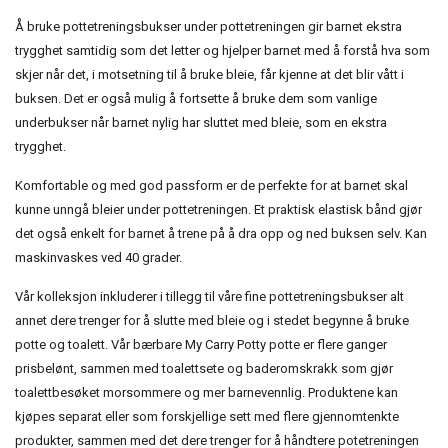
Å bruke pottetreningsbukser under pottetreningen gir barnet ekstra
trygghet samtidig som det letter og hjelper barnet med å forstå hva som
skjer når det, i motsetning til å bruke bleie, får kjenne at det blir vått i
buksen. Det er også mulig å fortsette å bruke dem som vanlige
underbukser når barnet nylig har sluttet med bleie, som en ekstra
trygghet.
Komfortable og med god passform er de perfekte for at barnet skal
kunne unngå bleier under pottetreningen. Et praktisk elastisk bånd gjør
det også enkelt for barnet å trene på å dra opp og ned buksen selv. Kan
maskinvaskes ved 40 grader.
Vår kolleksjon inkluderer i tillegg til våre fine pottetreningsbukser alt
annet dere trenger for å slutte med bleie og i stedet begynne å bruke
potte og toalett. Vår bærbare My Carry Potty potte er flere ganger
prisbelønt, sammen med toalettsete og baderomskrakk som gjør
toalettbesøket morsommere og mer barnevennlig. Produktene kan
kjøpes separat eller som forskjellige sett med flere gjennomtenkte
produkter, sammen med det dere trenger for å håndtere potetreningen