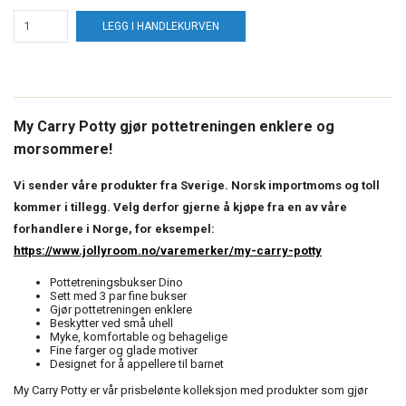
LEGG I HANDLEKURVEN
My Carry Potty gjør pottetreningen enklere og
morsommere!
Vi sender våre produkter fra Sverige. Norsk importmoms og toll
kommer i tillegg. Velg derfor gjerne å kjøpe fra en av våre
forhandlere i Norge, for eksempel:
https://www.jollyroom.no/varemerker/my-carry-potty
Pottetreningsbukser Dino
Sett med 3 par fine bukser
Gjør pottetreningen enklere
Beskytter ved små uhell
Myke, komfortable og behagelige
Fine farger og glade motiver
Designet for å appellere til barnet
My Carry Potty er vår prisbelønte kolleksjon med produkter som gjør