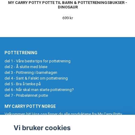
MY CARRY POTTY POTTE TIL BARN & POTTETRENINGSBUKSER -
DINOSAUR
699 kr
POTTETRENING
del 1 - Våre beste tips for potte­trening
del 2 - Å slutte med bleie
del 3 - Pottrening i barnehagen
del 4 - Sant & Falskt om pottetrening
del 5 - Bra å tenke på
del 6 - Når skal man starte pottetrening?
del 7 - Prisbelønnet potte
MY CARRY POTTY NORGE
Velkommen hit! Hos oss finner du alle produktene fra My Carry Potty
samlet på ett sted. Potter, pottetreningsbukser, toalettseter,
baderomskrakker og UV-drakter til barn. Følg oss gjerne på Instagram,
Vi bruker cookies
og tagg oss i ditt kjøp. My Carry Potty gjør pottetreningen enklere og
morsommere!