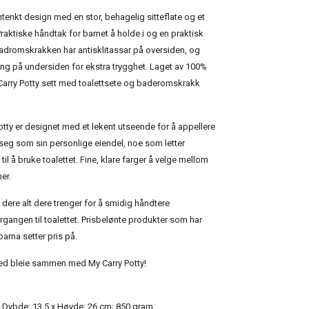
mtenkt design med en stor, behagelig sitteflate og et
raktiske håndtak for barnet å holde i og en praktisk
adromskrakken har antisklitassar på oversiden, og
ing på undersiden for ekstra trygghet. Laget av 100%
y Carry Potty sett med toalettsete og baderomskrakk
otty er designet med et lekent utseende for å appellere
l seg som sin personlige eiendel, noe som letter
l å bruke toalettet. Fine, klare farger å velge mellom
er.
 dere alt dere trenger for å smidig håndtere
rgangen til toalettet. Prisbelønte produkter som har
barna setter pris på.
 med bleie sammen med My Carry Potty!
x Dybde: 13,5 x Høyde: 26 cm; 850 gram