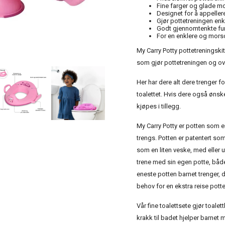
Fine farger og glade mo
Designet for å appellere
Gjør pottetreningen enk
Godt gjennomtenkte fu
For en enklere og mor
My Carry Potty pottetreningskit
som gjør pottetreningen og ove
Her har dere alt dere trenger f
toalettet. Hvis dere også øns
kjøpes i tillegg.
My Carry Potty er potten som er
trengs. Potten er patentert s
som en liten veske, med eller ut
trene med sin egen potte, båd
eneste potten barnet trenger, d
behov for en ekstra reise potte
Vår fine toalettsete gjør toal
krakk til badet hjelper barnet