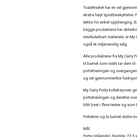
Toalettsetet har en vel gjenno
ekstra høyt sprutbeskyttelse. P
løkke for enkel opphenging. B
begge produktene har sklisikr
resirkulerbart materiale, er M
også et miljøvennlig valg.
Alle produktene fra My Carry P
til barnet som raskt tar dem ti
pottetreningen og overgangen ti
og vel gjennomtenkte funksjon
My Carry Potty kolleksjonen gir
pottetreningen og deretter ove
blitt best i flere tester og som 
Pottetren og la barnet slutte
Mål:
Potte (stående): Bredde: 23,5 