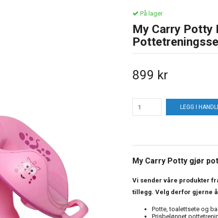
På lager
My Carry Potty 
Pottetreningsse
899 kr
LEGG I HAND
My Carry Potty gjør p
Vi sender våre produkter f
tillegg. Velg derfor gjerne 
Potte, toalettsete og 
Prisbelønnet pottetrenin