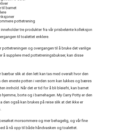
tiver
 til barnet
lere
nksjoner
sommere pottetrening
 inneholder tre produkter fra vår prisbelønte kolleksjon
rgangen til toalettet enklere.
or pottetreningen og overgangen til å bruke det vanlige
ker å supplere med pottetreningsbukser, kan disse
 bærbar slik at den lett kan tas med overalt hvor den
om den eneste potten i verden som kan lukkes og bæres
en innhold. Når det er tid for å bli bleiefri, kan barnet
e hjemme, borte og i barnehagen. My Carry Potty er den
a den også kan brukes på reise slik at det ikke er
.
ettbesøket morsommere og mer behagelig, og vår fine
 med å nå opp til både håndvasken og toalettet.