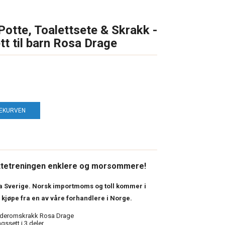
Potte, Toalettsete & Skrakk -
tt til barn Rosa Drage
LEKURVEN
ottetreningen enklere og morsommere!
ra Sverige. Norsk importmoms og toll kommer i
å kjøpe fra en av våre forhandlere i Norge.
baderomskrakk Rosa Drage
gssett i 3 deler