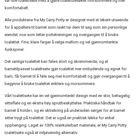
vår fine toalettsete med å gjøre toalettbesøket morsommere og mer
komfortabelt.
Alle produktene fra My Carry Potty er designet med et lekent utseende
for å appellere til barnet som raskt tar dem til seg som sin personlige
eiendel, noe som letter pottetreningen og overgangen til å bruke
toalettet. Fine, klare farger å velge mellom og vel gjennomtenkte
funksjoner.
Det vanlige toalettet kan føles stort og skremmende, og et
barnetilpasset toalettsete gjør toalettet mer innbydende og egnet for
barn, får barnet til å føle seg mer komfortabelt og gjør overgangen til å
begynne å bruke toalettet enklere og morsommere.
Vårt toalettsete har en vel gjennomtenkt design med en stor, behagelig
sitteflate og en ekstra høy sprutbeskyttelse. Praktiske håndtak for
barnet å holde i, og en sklisikring på undersiden sørger for at barnet
sitter trygt på toalettet. Det er også en praktisk løkke for enkel
opphenging. Laget av 100% resirkulerbart materiale, er My Carry Potty
toalettsete også et miljøvennlig alternativ.