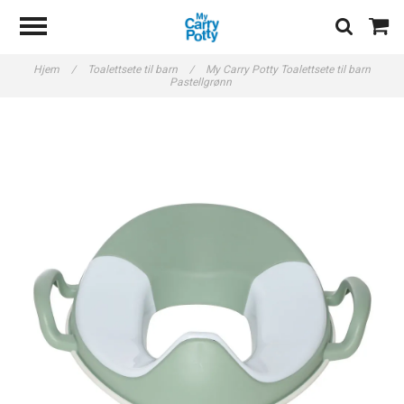
Hjem
/
Toalettsete til barn
/
My Carry Potty Toalettsete til barn
Pastellgrønn