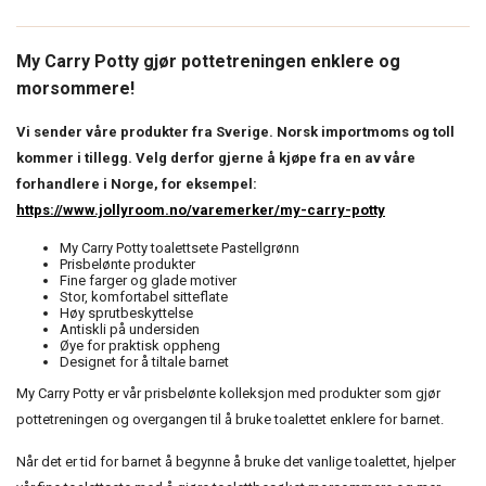
My Carry Potty gjør pottetreningen enklere og
morsommere!
Vi sender våre produkter fra Sverige. Norsk importmoms og toll
kommer i tillegg. Velg derfor gjerne å kjøpe fra en av våre
forhandlere i Norge, for eksempel:
https://www.jollyroom.no/varemerker/my-carry-potty
My Carry Potty toalettsete Pastellgrønn
Prisbelønte produkter
Fine farger og glade motiver
Stor, komfortabel sitteflate
Høy sprutbeskyttelse
Antiskli på undersiden
Øye for praktisk oppheng
Designet for å tiltale barnet
My Carry Potty er vår prisbelønte kolleksjon med produkter som gjør
pottetreningen og overgangen til å bruke toalettet enklere for barnet.
Når det er tid for barnet å begynne å bruke det vanlige toalettet, hjelper