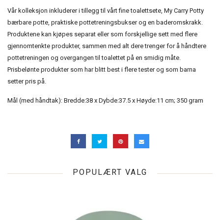
Vår kolleksjon inkluderer i tillegg til vårt fine toalettsete, My Carry Potty
bærbare potte, praktiske pottetreningsbukser og en baderomskrakk.
Produktene kan kjøpes separat eller som forskjellige sett med flere
gjennomtenkte produkter, sammen med alt dere trenger for å håndtere
pottetreningen og overgangen til toalettet på en smidig måte.
Prisbelønte produkter som har blitt best i flere tester og som barna
setter pris på.
Mål (med håndtak): ‎Bredde:38 x Dybde:37.5 x Høyde:11 cm; 350 gram
POPULÆRT VALG