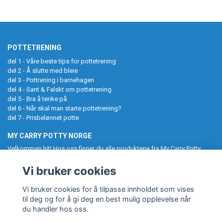
POTTETRENING
del 1 - Våre beste tips for potte­trening
del 2 - Å slutte med bleie
del 3 - Pottrening i barnehagen
del 4 - Sant & Falskt om pottetrening
del 5 - Bra å tenke på
del 6 - Når skal man starte pottetrening?
del 7 - Prisbelønnet potte
MY CARRY POTTY NORGE
Velkommen hit! Hos oss finner du alle produktene fra My Carry Potty
samlet på ett sted. Potter, pottetreningsbukser, toalettseter,
baderomskrakker og UV-drakter til barn. Følg oss gjerne på Instagram,
Vi bruker cookies
og tagg oss i ditt kjøp. My Carry Potty gjør pottetreningen enklere og
morsommere!
Vi bruker cookies for å tilpasse innholdet som vises
til deg og for å gi deg en best mulig opplevelse når
du handler hos oss.