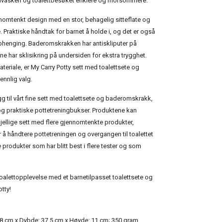
dvasken og toalettbesøket enklere og morsommere.
ennomtenkt design med en stor, behagelig sitteflate og
. Praktiske håndtak for barnet å holde i, og det er også
pphenging. Baderomskrakken har antiskliputer på
 har sklisikring på undersiden for ekstra trygghet.
teriale, er My Carry Potty sett med toalettsete og
nnlig valg.
egg til vårt fine sett med toalettsete og baderomskrakk,
og praktiske pottetreningbukser. Produktene kan
jellige sett med flere gjennomtenkte produkter,
å håndtere pottetreningen og overgangen til toalettet
 produkter som har blitt best i flere tester og som
alettopplevelse med et barnetilpasset toalettsete og
tty!
8 cm x Dybde: 37,5 cm x Høyde: 11 cm; 350 gram