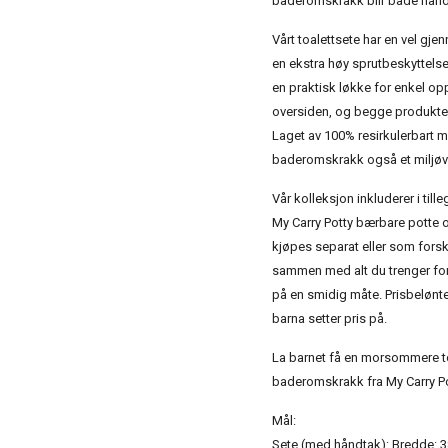
baderomskrakk blir både hån
Vårt toalettsete har en vel gj
en ekstra høy sprutbeskyttelse
en praktisk løkke for enkel o
oversiden, og begge produktene
Laget av 100% resirkulerbart ma
baderomskrakk også et miljøve
Vår kolleksjon inkluderer i till
My Carry Potty bærbare potte 
kjøpes separat eller som forsk
sammen med alt du trenger for 
på en smidig måte. Prisbelønte
barna setter pris på.
La barnet få en morsommere to
baderomskrakk fra My Carry Po
Mål:
Sete (med håndtak): Bredde: 3