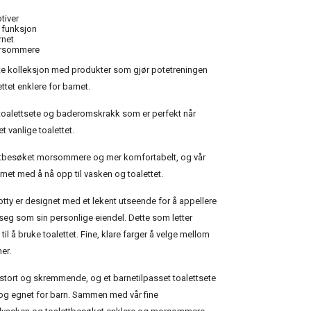
tiver
 funksjon
rnet
orsommere
nte kolleksjon med produkter som gjør potetreningen
ttet enklere for barnet.
toalettsete og baderomskrakk som er perfekt når
 vanlige toalettet.
alettbesøket morsommere og mer komfortabelt, og vår
net med å nå opp til vasken og toalettet.
otty er designet med et lekent utseende for å appellere
l seg som sin personlige eiendel. Dette som letter
l å bruke toalettet. Fine, klare farger å velge mellom
er.
s stort og skremmende, og et barnetilpasset toalettsete
 og egnet for barn. Sammen med vår fine