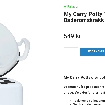
På lager
My Carry Potty 
Baderomskrakk t
549 kr
LEGG I HAND
My Carry Potty gjør p
Vi sender våre produkter f
tillegg. Velg derfor gjerne 
Toalettsete og badero
Sett for toalettrening