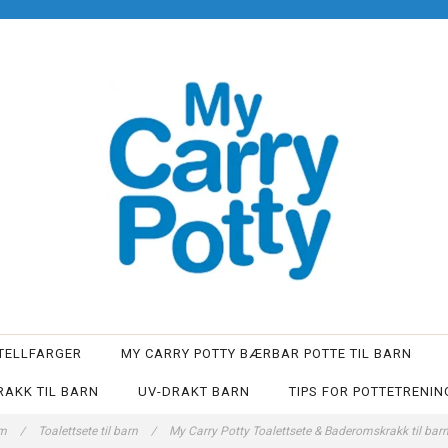
TELLFARGER
MY CARRY POTTY BÆRBAR POTTE TIL BARN
AKK TIL BARN
UV-DRAKT BARN
TIPS FOR POTTETRENIN
em
/
Toalettsete til barn
/
My Carry Potty Toalettsete & Baderomskrakk til bar