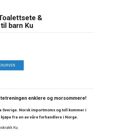
Toalettsete &
il barn Ku
LEKURVEN
ottetreningen enklere og morsommere!
ra Sverige. Norsk importmoms og toll kommer i
å kjøpe fra en av våre forhandlere i Norge.
mskrakk Ku