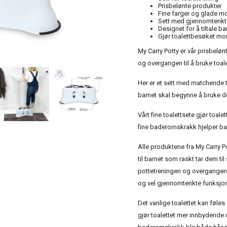
Prisbelønte produkter
Fine farger og glade mo
Sett med gjennomtenkt
Designet for å tiltale ba
Gjør toalettbesøket m
My Carry Potty er vår prisbelø
og overgangen til å bruke toale
Her er et sett med matchende 
barnet skal begynne å bruke det
Vårt fine toalettsete gjør to
fine baderomskrakk hjelper bar
Alle produktene fra My Carry P
til barnet som raskt tar dem ti
pottetreningen og overgangen ti
og vel gjennomtenkte funksjon
Det vanlige toalettet kan føle
gjør toalettet mer innbydende