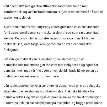
Vårt fine toalettsete gjør toalettbesøket morsommere og mer
komfortabelt, og vår fine baderomskrakk hjelper barnet med å nå opp til
vasken og toalettet.
Alle produktene fra My Carry Potty er designet med et lekent utseende
for å appellere til barnet som raskt tar dem til seg som sin personlige
eiendel. Dette som letter pottetreningen og overgangen til å bruke
toalettet. Fine, klare farger å velge mellom og vel gjennomtenkte
funksjoner.
Det vanlige toalettet kan føles stort og skremmende, og et
barnetilpasset toalettsete gjør toalettet mer innbydende og egnet for
barn. Sammen med vår fine baderomskrakk blir både håndvasken og
toalettbesøket enklere og morsommere.
Vårt toalettsete har en vel gjennomtenkt design med en stor, behagelig
sitteflate og en ekstra høy sprutbeskyttelse. Praktiske håndtak for
barnet å holde i, og det er også en praktisk løkke for enkel opphenging.
Baderomskrakken har antiskliputer på oversiden, og begge produktene