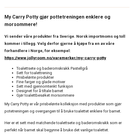
My Carry Potty gjør pottetreningen enklere og
morsommere!
Vi sender våre produkter fra Sverige. Norsk importmoms og toll
kommer i tillegg. Velg derfor gjerne å kjøpe fra en av våre
forhandlere i Norge, for eksempel:
https://www.jollyroom.no/varemerker/my-carry-potty
Toalettsete og baderomskrakk Pastellgrå
Sett for toalettrening
Prisbelønte produkter
Fine farger og glade motiver
Sett med gjennomtenkt funksjon
Designet for å tiltale barnet
Gjør toalettbesøket morsommere
My Carry Potty er vår prisbelønte kolleksjon med produkter som gjør
potetreningen og overgangen til å bruke toalettet enklere for barnet.
Her er et sett med matchende toalettsete og baderomskrakk som er
perfekt når barnet skal begynne å bruke det vanlige toalettet.