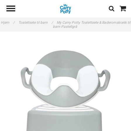
Hjem
/
Toalettsete til barn
/
My Carry Potty Toalettsete & Baderomskrakk til
barn Pastellgrå