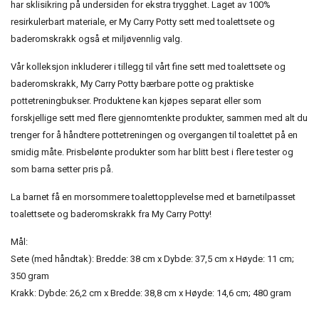
har sklisikring på undersiden for ekstra trygghet. Laget av 100%
resirkulerbart materiale, er My Carry Potty sett med toalettsete og
baderomskrakk også et miljøvennlig valg.
Vår kolleksjon inkluderer i tillegg til vårt fine sett med toalettsete og
baderomskrakk, My Carry Potty bærbare potte og praktiske
pottetreningbukser. Produktene kan kjøpes separat eller som
forskjellige sett med flere gjennomtenkte produkter, sammen med alt du
trenger for å håndtere pottetreningen og overgangen til toalettet på en
smidig måte. Prisbelønte produkter som har blitt best i flere tester og
som barna setter pris på.
La barnet få en morsommere toalettopplevelse med et barnetilpasset
toalettsete og baderomskrakk fra My Carry Potty!
Mål:
Sete (med håndtak): Bredde: 38 cm x Dybde: 37,5 cm x Høyde: 11 cm;
350 gram
Krakk: Dybde: 26,2 cm x Bredde: 38,8 cm x Høyde: 14,6 cm; 480 gram